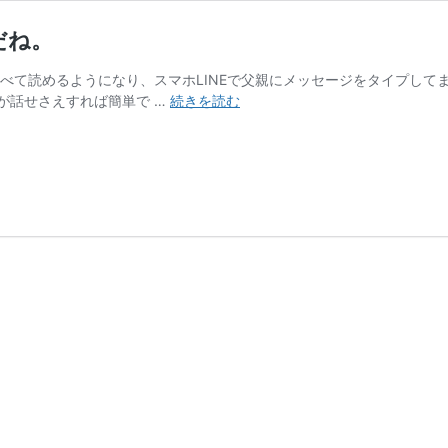
だね。
すべて読めるようになり、スマホLINEで父親にメッセージをタイプし
英
が話せさえすれば簡単で …
続きを読む
語
の
読
み
書
き
は
一
筋
縄
で
は
い
か
な
い