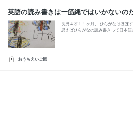
英語の読み書きは一筋縄ではいかないの
長男４才１１ヶ月、 ひらがなはほぼ
思えばひらがなの読み書きって日本語
おうちえいご園