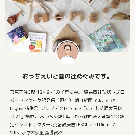
おうちえいご園の辻めぐみです。
東京在住2児(12才9才)の子育て中。 貿易商社勤務→ブロ
ガー→おうち英語発信（現在） 朝日新聞EduA,AERA
English特別号, プレジデントFamily「こども英語大百科
2023」掲載。 おうち英語6年目から社団法人音読協会認
定インストラクター/英語教授法TESOL certificate/J-
SHINE小学校英語指導資格