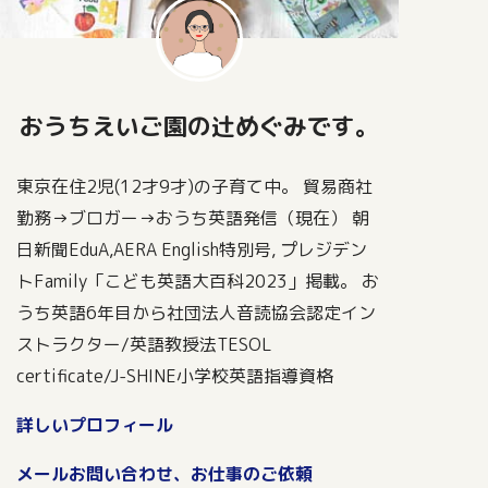
おうちえいご園の辻めぐみです。
東京在住2児(12才9才)の子育て中。 貿易商社
勤務→ブロガー→おうち英語発信（現在） 朝
日新聞EduA,AERA English特別号, プレジデン
トFamily「こども英語大百科2023」掲載。 お
うち英語6年目から社団法人音読協会認定イン
ストラクター/英語教授法TESOL
certificate/J-SHINE小学校英語指導資格
詳しいプロフィール
メールお問い合わせ、お仕事のご依頼