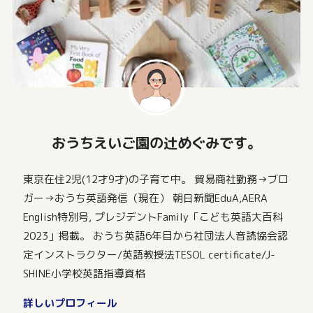
おうちえいご園の辻めぐみです。
東京在住2児(12才9才)の子育て中。 貿易商社勤務→ブロ
ガー→おうち英語発信（現在） 朝日新聞EduA,AERA
English特別号, プレジデントFamily「こども英語大百科
2023」掲載。 おうち英語6年目から社団法人音読協会認
定インストラクター/英語教授法TESOL certificate/J-
SHINE小学校英語指導資格
詳しいプロフィール