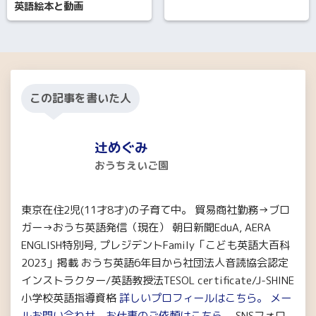
英語絵本と動画
この記事を書いた人
辻めぐみ
おうちえいご園
東京在住2児(11才8才)の子育て中。 貿易商社勤務→ブロ
ガー→おうち英語発信（現在） 朝日新聞EduA, AERA
ENGLISH特別号, プレジデントFamily「こども英語大百科
2023」掲載 おうち英語6年目から社団法人音読協会認定
インストラクター/英語教授法TESOL certificate/J-SHINE
小学校英語指導資格
詳しいプロフィールはこちら。
メー
ルお問い合わせ、お仕事のご依頼はこちら。
SNSフォロ