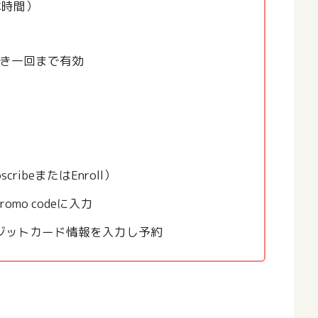
本時間）
つき一回まで有効
ibeまたはEnroll）
mo codeに入力
ジットカード情報を入力し予約