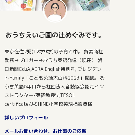
おうちえいご園の辻めぐみです。
東京在住2児(12才9才)の子育て中。 貿易商社
勤務→ブロガー→おうち英語発信（現在） 朝
日新聞EduA,AERA English特別号, プレジデン
トFamily「こども英語大百科2023」掲載。 お
うち英語6年目から社団法人音読協会認定イン
ストラクター/英語教授法TESOL
certificate/J-SHINE小学校英語指導資格
詳しいプロフィール
メールお問い合わせ、お仕事のご依頼