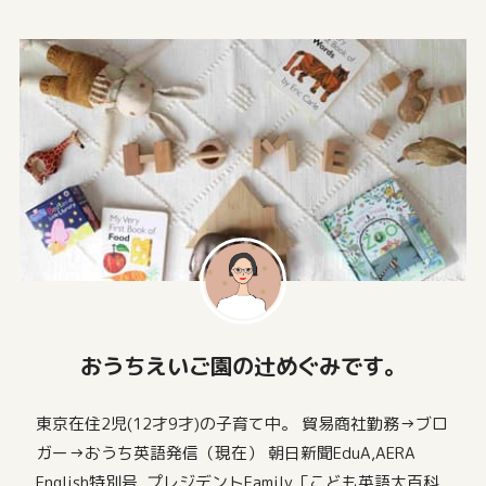
おうちえいご園の辻めぐみです。
東京在住2児(12才9才)の子育て中。 貿易商社勤務→ブロ
ガー→おうち英語発信（現在） 朝日新聞EduA,AERA
English特別号, プレジデントFamily「こども英語大百科