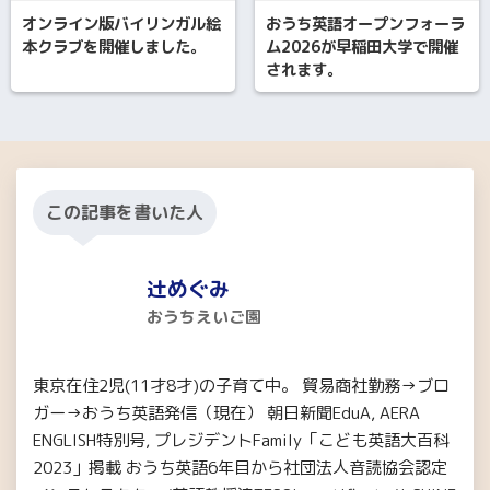
オンライン版バイリンガル絵
おうち英語オープンフォーラ
本クラブを開催しました。
ム2026が早稲田大学で開催
されます。
この記事を書いた人
辻めぐみ
おうちえいご園
東京在住2児(11才8才)の子育て中。 貿易商社勤務→ブロ
ガー→おうち英語発信（現在） 朝日新聞EduA, AERA
ENGLISH特別号, プレジデントFamily「こども英語大百科
2023」掲載 おうち英語6年目から社団法人音読協会認定