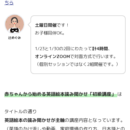
ちら
土曜日開催
です！
お子様同伴OK。
辻めぐみ
1/23と1/30の2回にわたって
計4時間
、
オンラインZOOM
で対面方式で行います。
（個別セッションではなく2組開催です。）
赤ちゃんから始める英語絵本読み聞かせ「初級講座」
は
タイトルの通り
英語絵本の読み聞かせが主軸
の講座内容となっています。
（英語のかけ流しや動画、家庭環境の作り方、日本語との