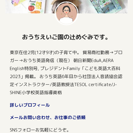
おうちえいご園の辻めぐみです。
東京在住2児(12才9才)の子育て中。 貿易商社勤務→ブロ
ガー→おうち英語発信（現在） 朝日新聞EduA,AERA
English特別号, プレジデントFamily「こども英語大百科
2023」掲載。 おうち英語6年目から社団法人音読協会認
定インストラクター/英語教授法TESOL certificate/J-
SHINE小学校英語指導資格
詳しいプロフィール
メールお問い合わせ、お仕事のご依頼
SNSフォローお気軽にどうぞ。