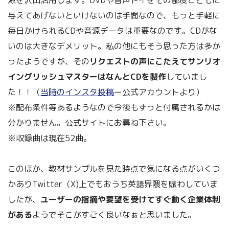
与えてあげないといけないのは手間なので、もっと手軽に
毎日かけられるCDや音源データは重要なのです。CDがな
いのは大きなデメリット。私の他にもそう思った方は多か
ったようですが、その
リクエストの声にこたえてサンリオ
イングリッシュマスターはなんとCDを製作
していまし
た！！（
当時のインスタ投稿
ー公式アカウントより）
※配布条件等あるようなので今後もずっと付属されるかは
分かりません。公式サイトにお尋ね下さい。
※収録曲は現在52曲。
このほか、教材サンプルを見た時点で気になる点がいくつ
かありTwitter（X)上でもおうち英語界隈を賑わしていま
したが、
ユーザーの指摘や要望を受けてすぐ動く企業体制
がある
ようでそこがすごく良いなぁと思いました。