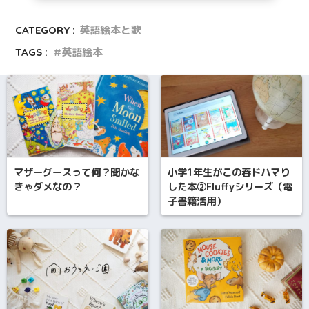
CATEGORY :
英語絵本と歌
TAGS :
英語絵本
マザーグースって何？聞かな
小学1年生がこの春ドハマり
きゃダメなの？
した本②Fluffyシリーズ（電
子書籍活用）