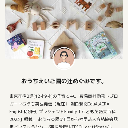
おうちえいご園の辻めぐみです。
東京在住2児(12才9才)の子育て中。 貿易商社勤務→ブロ
ガー→おうち英語発信（現在） 朝日新聞EduA,AERA
English特別号, プレジデントFamily「こども英語大百科
2023」掲載。 おうち英語6年目から社団法人音読協会認
定インストラクター/英語教授法TESOL certificate/J-