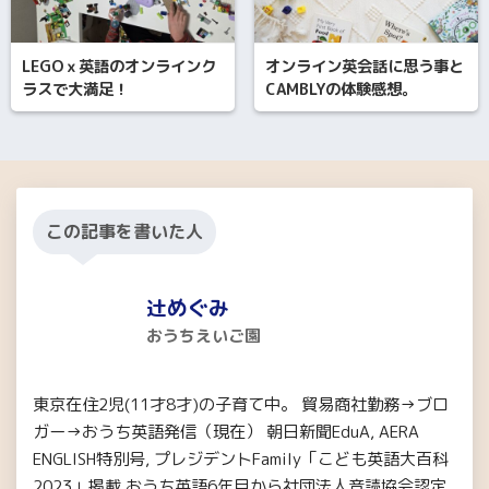
LEGOｘ英語のオンラインク
オンライン英会話に思う事と
ラスで大満足！
CAMBLYの体験感想。
この記事を書いた人
辻めぐみ
おうちえいご園
東京在住2児(11才8才)の子育て中。 貿易商社勤務→ブロ
ガー→おうち英語発信（現在） 朝日新聞EduA, AERA
ENGLISH特別号, プレジデントFamily「こども英語大百科
2023」掲載 おうち英語6年目から社団法人音読協会認定