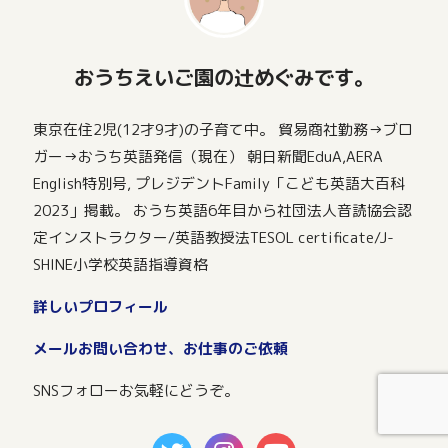
おうちえいご園の辻めぐみです。
東京在住2児(12才9才)の子育て中。 貿易商社勤務→ブロ
ガー→おうち英語発信（現在） 朝日新聞EduA,AERA
English特別号, プレジデントFamily「こども英語大百科
2023」掲載。 おうち英語6年目から社団法人音読協会認
定インストラクター/英語教授法TESOL certificate/J-
SHINE小学校英語指導資格
詳しいプロフィール
メールお問い合わせ、お仕事のご依頼
SNSフォローお気軽にどうぞ。