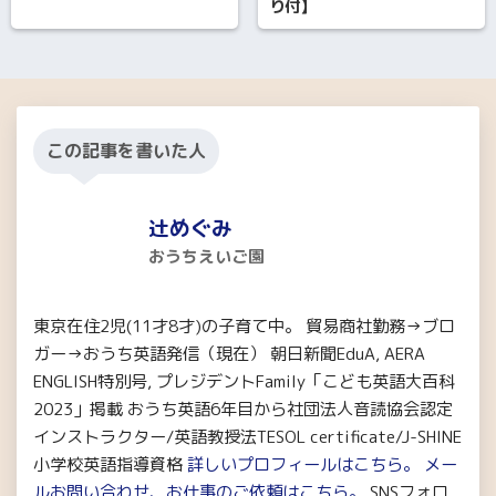
り付】
この記事を書いた人
辻めぐみ
おうちえいご園
東京在住2児(11才8才)の子育て中。 貿易商社勤務→ブロ
ガー→おうち英語発信（現在） 朝日新聞EduA, AERA
ENGLISH特別号, プレジデントFamily「こども英語大百科
2023」掲載 おうち英語6年目から社団法人音読協会認定
インストラクター/英語教授法TESOL certificate/J-SHINE
小学校英語指導資格
詳しいプロフィールはこちら。
メー
ルお問い合わせ、お仕事のご依頼はこちら。
SNSフォロ