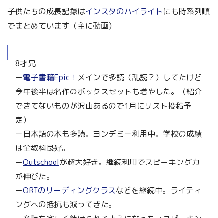
子供たちの成長記録は
インスタのハイライト
にも時系列順
でまとめています（主に動画）
8才兄
ー
電子書籍Epic！
メインで多読（乱読？）してたけど
今年後半は名作のボックスセットも増やした。（紹介
できてないものが沢山あるので1月にリスト投稿予
定）
ー日本語の本も多読。ヨンデミー利用中。学校の成績
は全教科良好。
ー
Outschool
が超大好き。継続利用でスピーキング力
が伸びた。
ー
ORTのリーディングクラス
などを継続中。ライティ
ングへの抵抗も減ってきた。