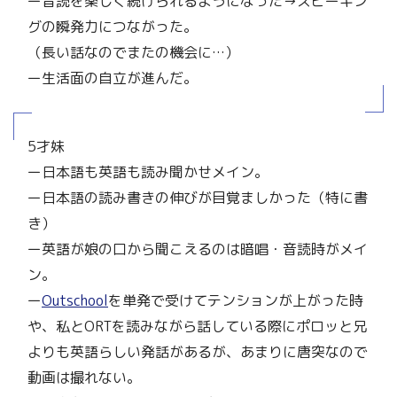
ー音読を楽しく続けられるようになった→スピーキン
グの瞬発力につながった。
（長い話なのでまたの機会に…）
ー生活面の自立が進んだ。
5才妹
ー日本語も英語も読み聞かせメイン。
ー日本語の読み書きの伸びが目覚ましかった（特に書
き）
ー英語が娘の口から聞こえるのは暗唱・音読時がメイ
ン。
ー
Outschool
を単発で受けてテンションが上がった時
や、私とORTを読みながら話している際にポロッと兄
よりも英語らしい発話があるが、あまりに唐突なので
動画は撮れない。