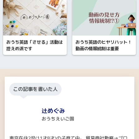
おうち英語「させる」活動は
おうち英語のヒヤリハット！
控えめ派です
動画の情報統制は重要
この記事を書いた人
辻めぐみ
おうちえいご園
東京在住2児(11才8才)の子育て中。 貿易商社勤務→ブロ