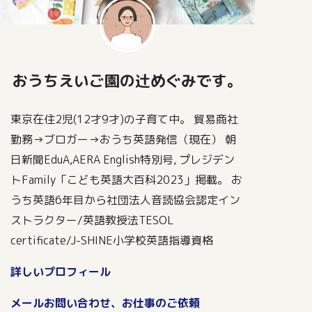
おうちえいご園の辻めぐみです。
東京在住2児(12才9才)の子育て中。 貿易商社
勤務→ブロガー→おうち英語発信（現在） 朝
日新聞EduA,AERA English特別号, プレジデン
トFamily「こども英語大百科2023」掲載。 お
うち英語6年目から社団法人音読協会認定イン
ストラクター/英語教授法TESOL
certificate/J-SHINE小学校英語指導資格
詳しいプロフィール
メールお問い合わせ、お仕事のご依頼