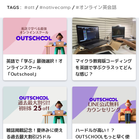
TAGS :
att
nativecamp
オンライン英会話
英語で「学ぶ」最強選択！オ
マイクラ教育版コーディング
ンラインスクール
を英語で学ぶクラスってどん
「Outschool」
な感じ？
雑誌掲載記念！夏休みに使え
ハードルが高い！？
る過去最大割引25ドル
OUTSCHOOLもっと早く使