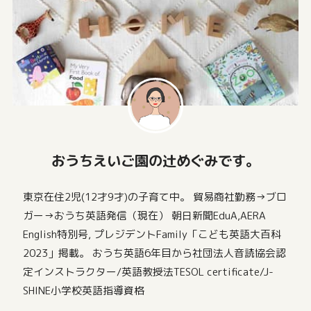
おうちえいご園の辻めぐみです。
東京在住2児(12才9才)の子育て中。 貿易商社勤務→ブロ
ガー→おうち英語発信（現在） 朝日新聞EduA,AERA
English特別号, プレジデントFamily「こども英語大百科
2023」掲載。 おうち英語6年目から社団法人音読協会認
定インストラクター/英語教授法TESOL certificate/J-
SHINE小学校英語指導資格