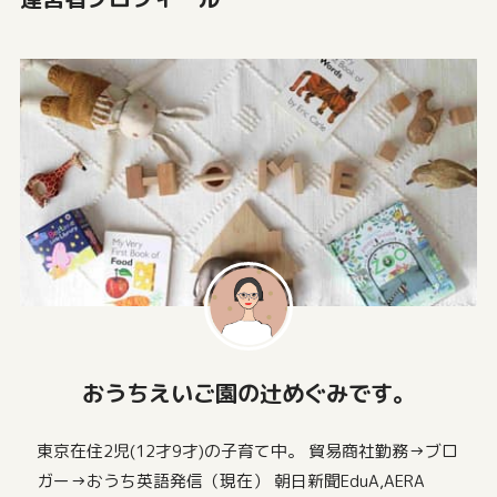
おうちえいご園の辻めぐみです。
東京在住2児(12才9才)の子育て中。 貿易商社勤務→ブロ
ガー→おうち英語発信（現在） 朝日新聞EduA,AERA