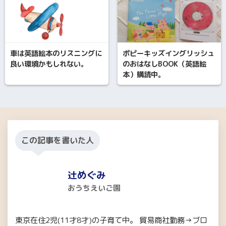
車は英語絵本のリスニングに
ポピーキッズイングリッシュ
良い環境かもしれない。
のおはなしBOOK（英語絵
本）購読中。
この記事を書いた人
辻めぐみ
おうちえいご園
東京在住2児(11才8才)の子育て中。 貿易商社勤務→ブロ