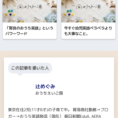
「野良のおうち英語」という
今すぐ幼児英語ペラペラより
パワーワード
も大事なこと。
この記事を書いた人
辻めぐみ
おうちえいご園
東京在住2児(11才8才)の子育て中。 貿易商社勤務→ブロ
ガー→おうち英語発信（現在） 朝日新聞EduA, AERA