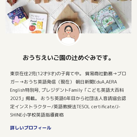
おうちえいご園の辻めぐみです。
東京在住2児(12才9才)の子育て中。 貿易商社勤務→ブロ
ガー→おうち英語発信（現在） 朝日新聞EduA,AERA
English特別号, プレジデントFamily「こども英語大百科
2023」掲載。 おうち英語6年目から社団法人音読協会認
定インストラクター/英語教授法TESOL certificate/J-
SHINE小学校英語指導資格
詳しいプロフィール