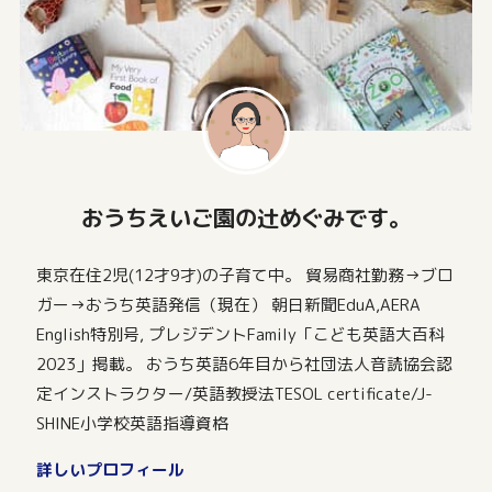
おうちえいご園の辻めぐみです。
東京在住2児(12才9才)の子育て中。 貿易商社勤務→ブロ
ガー→おうち英語発信（現在） 朝日新聞EduA,AERA
English特別号, プレジデントFamily「こども英語大百科
2023」掲載。 おうち英語6年目から社団法人音読協会認
定インストラクター/英語教授法TESOL certificate/J-
SHINE小学校英語指導資格
詳しいプロフィール