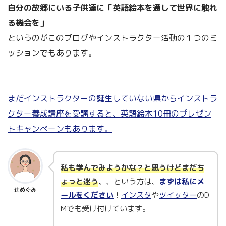
自分の故郷にいる子供達に「英語絵本を通して世界に触れ
る機会を」
というのがこのブログやインストラクター活動の１つのミ
ッションでもあります。
まだインストラクターの誕生していない県からインストラ
クター養成講座を受講すると、英語絵本10冊のプレゼン
トキャンペーンもあります。
私も学んでみようかな？と思うけどまだち
ょっと迷う
、
、という方は、
まずは私にメ
辻めぐみ
ールをください
！
インスタ
や
ツイッター
のD
Mでも受け付けています。