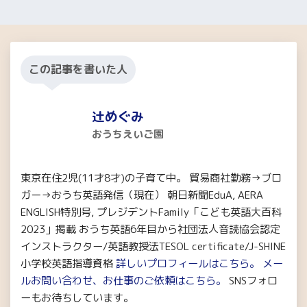
この記事を書いた人
辻めぐみ
おうちえいご園
東京在住2児(11才8才)の子育て中。 貿易商社勤務→ブロ
ガー→おうち英語発信（現在） 朝日新聞EduA, AERA
ENGLISH特別号, プレジデントFamily「こども英語大百科
2023」掲載 おうち英語6年目から社団法人音読協会認定
インストラクター/英語教授法TESOL certificate/J-SHINE
小学校英語指導資格
詳しいプロフィールはこちら。
メー
ルお問い合わせ、お仕事のご依頼はこちら。
SNSフォロ
ーもお待ちしています。