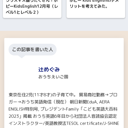
クリスマス盛りだくさん！ポ
ポピー Kids Englishのデメ
ピーKidsEnglish12月号（レ
リットを考えてみた。
ベル1とレベル２）
この記事を書いた人
辻めぐみ
おうちえいご園
東京在住2児(11才8才)の子育て中。 貿易商社勤務→ブロ
ガー→おうち英語発信（現在） 朝日新聞EduA, AERA
ENGLISH特別号, プレジデントFamily「こども英語大百科
2023」掲載 おうち英語6年目から社団法人音読協会認定
インストラクター/英語教授法TESOL certificate/J-SHINE