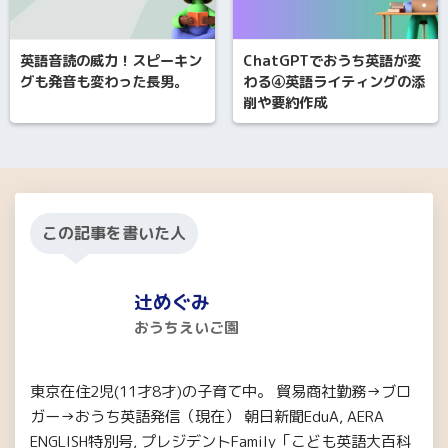
英語音読の威力！スピーキン
ChatGPTでおうち英語が変
グも発音も変わった長男。
わる④英語ライティングの添
削や要約作成
この記事を書いた人
辻めぐみ
おうちえいご園
東京在住2児(11才8才)の子育て中。 貿易商社勤務→ブロ
ガー→おうち英語発信（現在） 朝日新聞EduA, AERA
ENGLISH特別号, プレジデントFamily「こども英語大百科