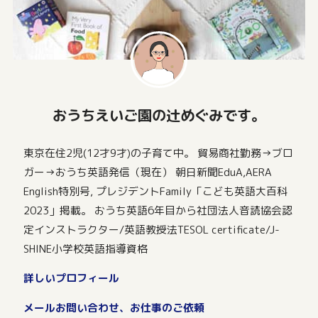
おうちえいご園の辻めぐみです。
東京在住2児(12才9才)の子育て中。 貿易商社勤務→ブロ
ガー→おうち英語発信（現在） 朝日新聞EduA,AERA
English特別号, プレジデントFamily「こども英語大百科
2023」掲載。 おうち英語6年目から社団法人音読協会認
定インストラクター/英語教授法TESOL certificate/J-
SHINE小学校英語指導資格
詳しいプロフィール
メールお問い合わせ、お仕事のご依頼