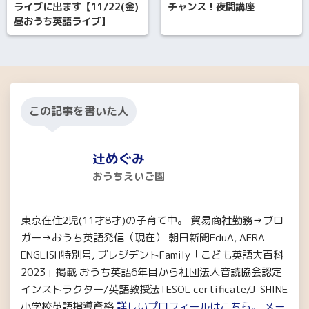
ライブに出ます【11/22(金)
チャンス！夜間講座
昼おうち英語ライブ】
この記事を書いた人
辻めぐみ
おうちえいご園
東京在住2児(11才8才)の子育て中。 貿易商社勤務→ブロ
ガー→おうち英語発信（現在） 朝日新聞EduA, AERA
ENGLISH特別号, プレジデントFamily「こども英語大百科
2023」掲載 おうち英語6年目から社団法人音読協会認定
インストラクター/英語教授法TESOL certificate/J-SHINE
小学校英語指導資格
詳しいプロフィールはこちら。
メー