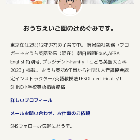
おうちえいご園の辻めぐみです。
東京在住2児(12才9才)の子育て中。 貿易商社勤務→ブロ
ガー→おうち英語発信（現在） 朝日新聞EduA,AERA
English特別号, プレジデントFamily「こども英語大百科
2023」掲載。 おうち英語6年目から社団法人音読協会認
定インストラクター/英語教授法TESOL certificate/J-
SHINE小学校英語指導資格
詳しいプロフィール
メールお問い合わせ、お仕事のご依頼
SNSフォローお気軽にどうぞ。