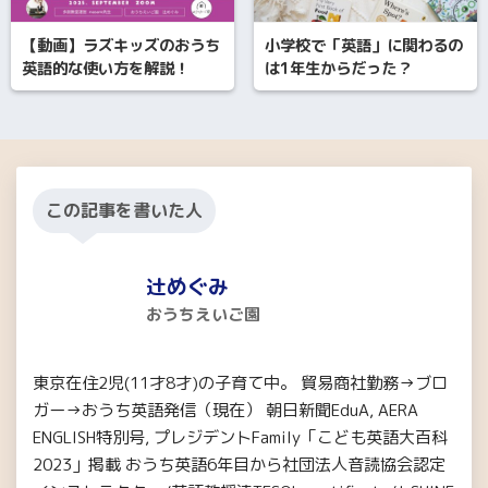
【動画】ラズキッズのおうち
小学校で「英語」に関わるの
英語的な使い方を解説！
は1年生からだった？
この記事を書いた人
辻めぐみ
おうちえいご園
東京在住2児(11才8才)の子育て中。 貿易商社勤務→ブロ
ガー→おうち英語発信（現在） 朝日新聞EduA, AERA
ENGLISH特別号, プレジデントFamily「こども英語大百科
2023」掲載 おうち英語6年目から社団法人音読協会認定