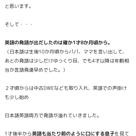
と思います。
そして・・・
英語の発語が出だしたのは確か1才8か月頃から。
（日本語は生後10か月頃からパパ、ママを言い出して、
あとの発語は少しだけゆっくり目、でも4才以降は年齢相
当か言語発達早めでした。）
２才頃からは中古DWEなども取り入れ、英語での声掛け
も少し始め
日本語英語両方で発語が溢れていきました。
1才後半から
英語も当たり前のように口にする息子
を見て