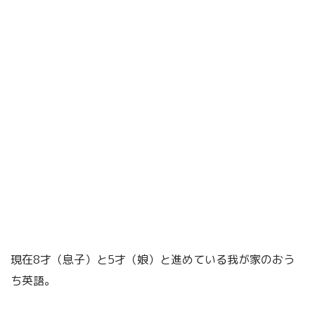
現在8才（息子）と5才（娘）と進めている我が家のおう
ち英語。