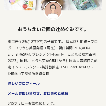
おうちえいご園の辻めぐみです。
東京在住2児(12才9才)の子育て中。 貿易商社勤務→ブロ
ガー→おうち英語発信（現在） 朝日新聞EduA,AERA
English特別号, プレジデントFamily「こども英語大百科
2023」掲載。 おうち英語6年目から社団法人音読協会認
定インストラクター/英語教授法TESOL certificate/J-
SHINE小学校英語指導資格
詳しいプロフィール
メールお問い合わせ、お仕事のご依頼
SNSフォローお気軽にどうぞ。