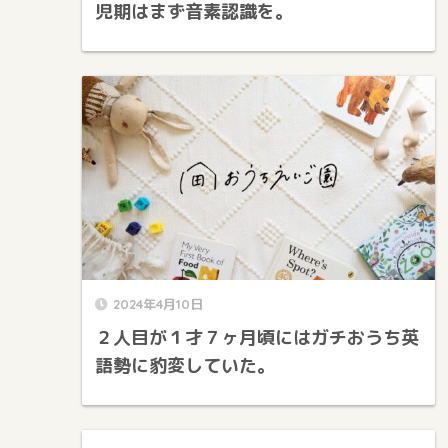
児期はまず音素認識を。
2024年4月10日
２人目が１才７ヶ月頃にはガチおうち英
語勢に豹変していた。